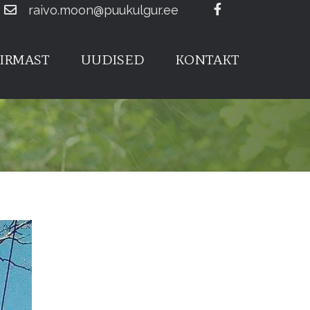
Facebook
raivo.moon@puukulgur.ee
IRMAST
UUDISED
KONTAKT