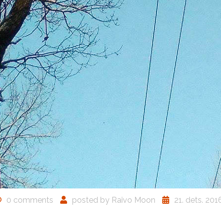
0 comments
posted by
Raivo Moon
21. dets. 201