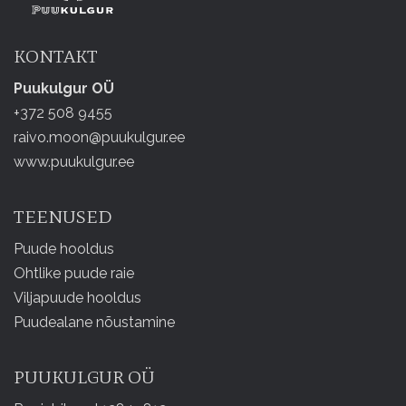
KONTAKT
Puukulgur OÜ
+372 508 9455
raivo.moon@puukulgur.ee
www.puukulgur.ee
TEENUSED
Puude hooldus
Ohtlike puude raie
Viljapuude hooldus
Puudealane nõustamine
PUUKULGUR OÜ