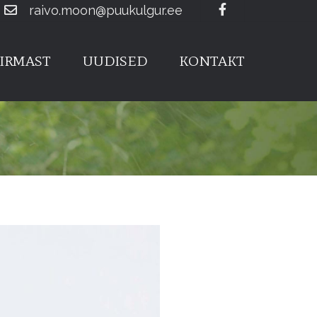
Facebook
raivo.moon@puukulgur.ee
IRMAST
UUDISED
KONTAKT