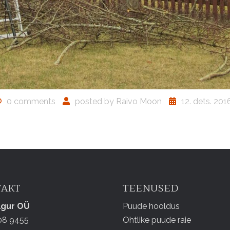
0 comments
posted by
Raivo Moon
12. dets. 201
AKT
TEENUSED
lgur OÜ
Puude hooldus
08 9455
Ohtlike puude raie