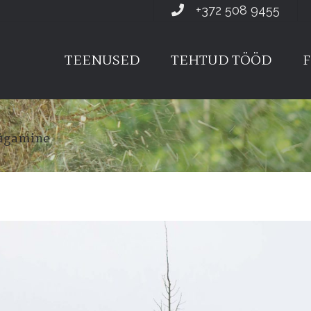
+372 508 9455
TEENUSED
TEHTUD TÖÖD
F
pügamine