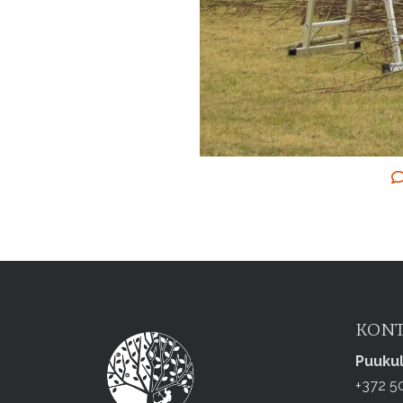
KONT
Puuku
+372 5