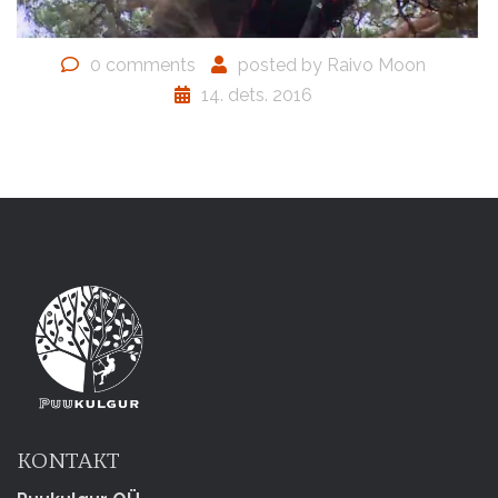
0 comments
posted by
Raivo Moon
14. dets. 2016
KONTAKT