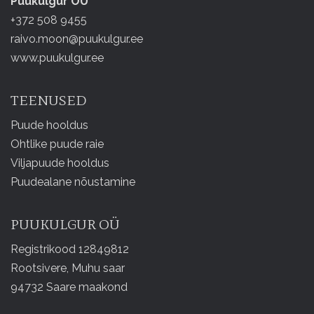
Puukulgur OÜ
+372 508 9455
raivo.moon@puukulgur.ee
www.puukulgur.ee
TEENUSED
Puude hooldus
Ohtlike puude raie
Viljapuude hooldus
Puudealane nõustamine
PUUKULGUR OÜ
Registrikood 12849812
Rootsivere, Muhu saar
94732 Saare maakond